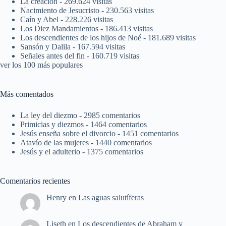
La creación
- 269.624 visitas
Nacimiento de Jesucristo
- 230.563 visitas
Caín y Abel
- 228.226 visitas
Los Diez Mandamientos
- 186.413 visitas
Los descendientes de los hijos de Noé
- 181.689 visitas
Sansón y Dalila
- 167.594 visitas
Señales antes del fin
- 160.719 visitas
ver los 100 más populares
Más comentados
La ley del diezmo
- 2985 comentarios
Primicias y diezmos
- 1464 comentarios
Jesús enseña sobre el divorcio
- 1451 comentarios
Atavío de las mujeres
- 1440 comentarios
Jesús y el adulterio
- 1375 comentarios
Comentarios recientes
Henry
en
Las aguas salutíferas
Liseth
en
Los descendientes de Abraham y