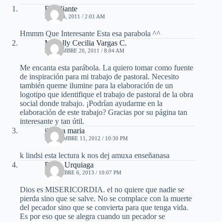
Estudiante
MAYO 4, 2011 / 2:01 AM
Hmmm Que Interesante Esta esa parabola ^^
Magally Cecilia Vargas C.
NOVIEMBRE 20, 2011 / 8:04 AM
Me encanta esta parábola. La quiero tomar como fuente
de inspiración para mi trabajo de pastoral. Necesito
también queme ilumine para la elaboración de un
logotipo que identifique el trabajo de pastoral de la obra
social donde trabajo. ¡Podrían ayudarme en la
elaboración de este trabajo? Gracias por su página tan
interesante y tan útil.
jimena maria
SEPTIEMBRE 11, 2012 / 10:30 PM
k lindsi esta lectura k nos dej amuxa enseñanasa
Pablo Urquiaga
DICIEMBRE 6, 2013 / 10:07 PM
Dios es MISERICORDIA. el no quiere que nadie se
pierda sino que se salve. No se complace con la muerte
del pecador sino que se convierta para que tenga vida.
Es por eso que se alegra cuando un pecador se