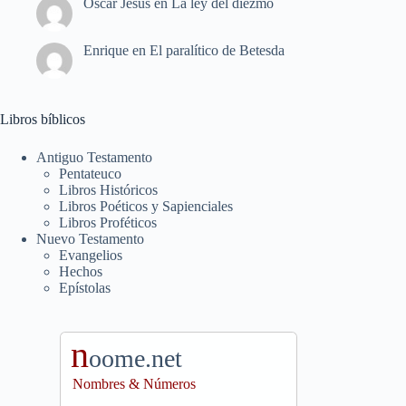
Oscar Jesús
en
La ley del diezmo
Enrique
en
El paralítico de Betesda
Libros bíblicos
Antiguo Testamento
Pentateuco
Libros Históricos
Libros Poéticos y Sapienciales
Libros Proféticos
Nuevo Testamento
Evangelios
Hechos
Epístolas
n
oome.net
Nombres & Números