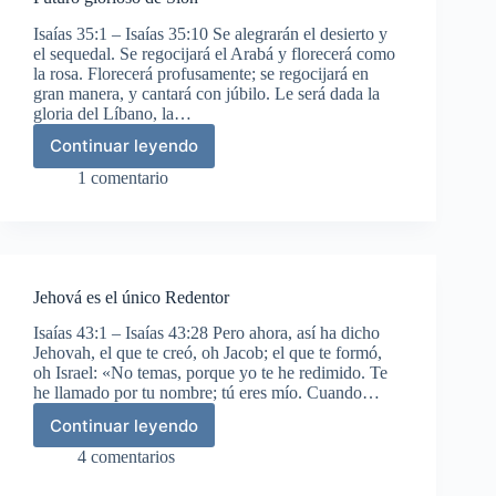
naciones
Isaías 35:1 – Isaías 35:10 Se alegrarán el desierto y
el sequedal. Se regocijará el Arabá y florecerá como
la rosa. Florecerá profusamente; se regocijará en
gran manera, y cantará con júbilo. Le será dada la
gloria del Líbano, la…
Continuar leyendo
Futuro
glorioso
1 comentario
de
Sion
Jehová es el único Redentor
Isaías 43:1 – Isaías 43:28 Pero ahora, así ha dicho
Jehovah, el que te creó, oh Jacob; el que te formó,
oh Israel: «No temas, porque yo te he redimido. Te
he llamado por tu nombre; tú eres mío. Cuando…
Continuar leyendo
Jehová
es
4 comentarios
el