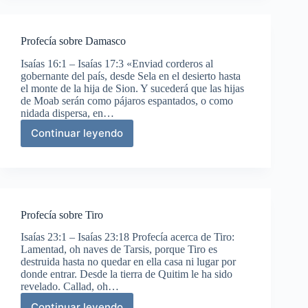
de
Babilonia
Profecía sobre Damasco
Isaías 16:1 – Isaías 17:3 «Enviad corderos al
gobernante del país, desde Sela en el desierto hasta
el monte de la hija de Sion. Y sucederá que las hijas
de Moab serán como pájaros espantados, o como
nidada dispersa, en…
Continuar leyendo
Profecía
sobre
Damasco
Profecía sobre Tiro
Isaías 23:1 – Isaías 23:18 Profecía acerca de Tiro:
Lamentad, oh naves de Tarsis, porque Tiro es
destruida hasta no quedar en ella casa ni lugar por
donde entrar. Desde la tierra de Quitim le ha sido
revelado. Callad, oh…
Continuar leyendo