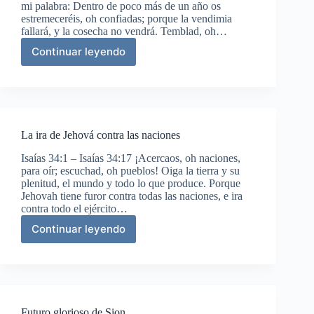
mi palabra: Dentro de poco más de un año os
estremeceréis, oh confiadas; porque la vendimia
fallará, y la cosecha no vendrá. Temblad, oh…
Continuar leyendo
Advertencia
a
las
mujeres
de
Jerusalén
La ira de Jehová contra las naciones
Isaías 34:1 – Isaías 34:17 ¡Acercaos, oh naciones,
para oír; escuchad, oh pueblos! Oiga la tierra y su
plenitud, el mundo y todo lo que produce. Porque
Jehovah tiene furor contra todas las naciones, e ira
contra todo el ejército…
Continuar leyendo
La
ira
de
Jehová
contra
las
Futuro glorioso de Sion