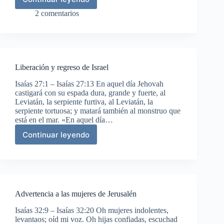
Profecía
sobre
2 comentarios
Tiro
Liberación y regreso de Israel
Isaías 27:1 – Isaías 27:13 En aquel día Jehovah
castigará con su espada dura, grande y fuerte, al
Leviatán, la serpiente furtiva, al Leviatán, la
serpiente tortuosa; y matará también al monstruo que
está en el mar. «En aquel día…
Continuar leyendo
Liberación
y
regreso
de
Israel
Advertencia a las mujeres de Jerusalén
Isaías 32:9 – Isaías 32:20 Oh mujeres indolentes,
levantaos; oíd mi voz. Oh hijas confiadas, escuchad