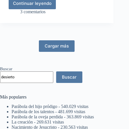
Continuar leyendo
Palabras
de
3 comentarios
consuelo
para
Sion
Cargar más
Buscar
Buscar
Más populares
Parábola del hijo pródigo
- 540.029 visitas
Parábola de los talentos
- 481.699 visitas
Parábola de la oveja perdida
- 363.869 visitas
La creación
- 269.631 visitas
Nacimiento de Jesucristo
- 230.563 visitas