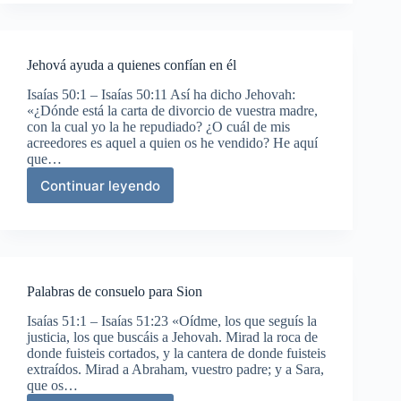
único
Redentor
Jehová ayuda a quienes confían en él
Isaías 50:1 – Isaías 50:11 Así ha dicho Jehovah:
«¿Dónde está la carta de divorcio de vuestra madre,
con la cual yo la he repudiado? ¿O cuál de mis
acreedores es aquel a quien os he vendido? He aquí
que…
Continuar leyendo
Jehová
ayuda
a
quienes
confían
en
Palabras de consuelo para Sion
él
Isaías 51:1 – Isaías 51:23 «Oídme, los que seguís la
justicia, los que buscáis a Jehovah. Mirad la roca de
donde fuisteis cortados, y la cantera de donde fuisteis
extraídos. Mirad a Abraham, vuestro padre; y a Sara,
que os…