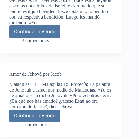
Génesis 49:28 – Génesis 50:14 Todos éstos llegaron
a ser las doce tribus de Israel, y esto fue lo que su
padre les dijo al bendecirlos; a cada uno lo bendijo
con su respectiva bendición. Luego les mandó
diciendo: «Yo…
Continuar leyendo
Muerte
y
3 comentarios
sepelio
de
Jacob
Amor de Jehová por Jacob
Malaquías 1:1 – Malaquías 1:5 Profecía: La palabra
de Jehovah a Israel por medio de Malaquías. «Yo os
he amado,» ha dicho Jehovah. «Pero vosotros decís:
¿En qué nos has amado? ¿Acaso Esaú no era
hermano de Jacob?, dice Jehovah.…
Continuar leyendo
Amor
de
1 comentario
Jehová
por