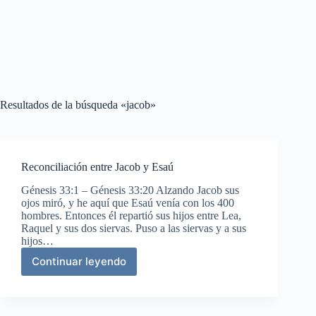
Resultados de la búsqueda «jacob»
Reconciliación entre Jacob y Esaú
Génesis 33:1 – Génesis 33:20 Alzando Jacob sus
ojos miró, y he aquí que Esaú venía con los 400
hombres. Entonces él repartió sus hijos entre Lea,
Raquel y sus dos siervas. Puso a las siervas y a sus
hijos…
Continuar leyendo
Reconciliación
entre
Jacob
y