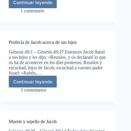
Continuar leyendo
Jacob
bendice
1 comentario
a
Efraín
y
a
Manasés
Profecía de Jacob acerca de sus hijos
Génesis 49:1 – Génesis 49:27 Entonces Jacob llamó
a sus hijos y les dijo: «Reuníos, y os declararé lo que
os ha de acontecer en los días postreros. Reuníos y
escuchad, hijos de Jacob; escuchad a vuestro padre
Israel: «Rubén,…
Continuar leyendo
Profecía
de
3 comentarios
Jacob
acerca
de
sus
hijos
Muerte y sepelio de Jacob