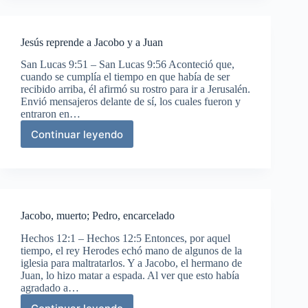
Jacob
Jesús reprende a Jacobo y a Juan
San Lucas 9:51 – San Lucas 9:56 Aconteció que,
cuando se cumplía el tiempo en que había de ser
recibido arriba, él afirmó su rostro para ir a Jerusalén.
Envió mensajeros delante de sí, los cuales fueron y
entraron en…
Continuar leyendo
Jesús
reprende
a
Jacobo
y
a
Jacobo, muerto; Pedro, encarcelado
Juan
Hechos 12:1 – Hechos 12:5 Entonces, por aquel
tiempo, el rey Herodes echó mano de algunos de la
iglesia para maltratarlos. Y a Jacobo, el hermano de
Juan, lo hizo matar a espada. Al ver que esto había
agradado a…