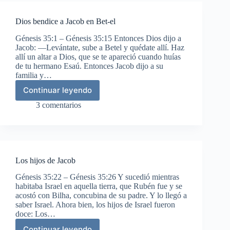
Esaú
Dios bendice a Jacob en Bet-el
Génesis 35:1 – Génesis 35:15 Entonces Dios dijo a
Jacob: —Levántate, sube a Betel y quédate allí. Haz
allí un altar a Dios, que se te apareció cuando huías
de tu hermano Esaú. Entonces Jacob dijo a su
familia y…
Continuar leyendo
Dios
bendice
3 comentarios
a
Jacob
en
Bet-
el
Los hijos de Jacob
Génesis 35:22 – Génesis 35:26 Y sucedió mientras
habitaba Israel en aquella tierra, que Rubén fue y se
acostó con Bilha, concubina de su padre. Y lo llegó a
saber Israel. Ahora bien, los hijos de Israel fueron
doce: Los…
Continuar leyendo