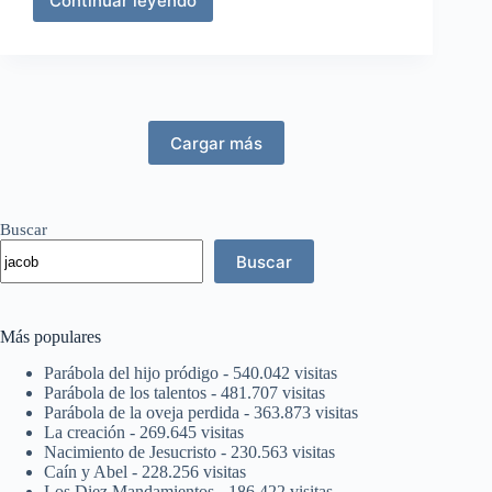
Continuar leyendo
Jacobo,
muerto;
Pedro,
encarcelado
Cargar más
Buscar
Buscar
Más populares
Parábola del hijo pródigo
- 540.042 visitas
Parábola de los talentos
- 481.707 visitas
Parábola de la oveja perdida
- 363.873 visitas
La creación
- 269.645 visitas
Nacimiento de Jesucristo
- 230.563 visitas
Caín y Abel
- 228.256 visitas
Los Diez Mandamientos
- 186.422 visitas