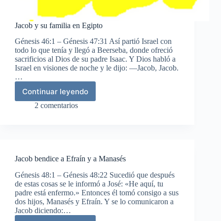
Jacob y su familia en Egipto
Génesis 46:1 – Génesis 47:31 Así partió Israel con
todo lo que tenía y llegó a Beerseba, donde ofreció
sacrificios al Dios de su padre Isaac. Y Dios habló a
Israel en visiones de noche y le dijo: —Jacob, Jacob.
…
Continuar leyendo
Jacob
y
2 comentarios
su
familia
en
Egipto
Jacob bendice a Efraín y a Manasés
Génesis 48:1 – Génesis 48:22 Sucedió que después
de estas cosas se le informó a José: «He aquí, tu
padre está enfermo.» Entonces él tomó consigo a sus
dos hijos, Manasés y Efraín. Y se lo comunicaron a
Jacob diciendo:…