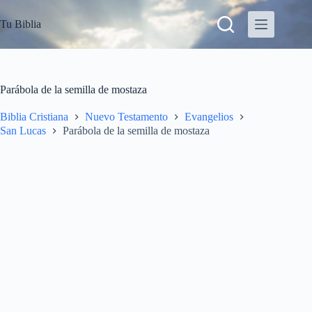
S
Tu Biblia
a
l
t
a
r
a
Parábola de la semilla de mostaza
l
c
Biblia Cristiana
Nuevo Testamento
Evangelios
o
San Lucas
Parábola de la semilla de mostaza
n
t
e
n
i
d
o