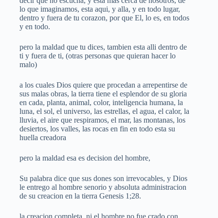
decir que no escucha, y esta mas cerca de nosotros, de
lo que imaginamos, esta aqui, y alla, y en todo lugar,
dentro y fuera de tu corazon, por que El, lo es, en todos
y en todo.
pero la maldad que tu dices, tambien esta alli dentro de
ti y fuera de ti, (otras personas que quieran hacer lo
malo)
a los cuales Dios quiere que procedan a arrepentirse de
sus malas obras, la tierra tiene el esplendor de su gloria
en cada, planta, animal, color, inteligencia humana, la
luna, el sol, el universo, las estrellas, el agua, el calor, la
lluvia, el aire que respiramos, el mar, las montanas, los
desiertos, los valles, las rocas en fin en todo esta su
huella creadora
pero la maldad esa es decision del hombre,
Su palabra dice que sus dones son irrevocables, y Dios
le entrego al hombre senorio y absoluta administracion
de su creacion en la tierra Genesis 1;28.
la creacion completa, ni el hombre no fue crado con