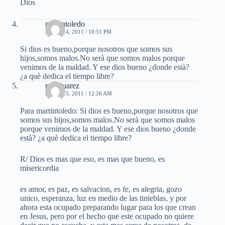
Dios
martintoledo
JUNIO 14, 2011 / 10:51 PM
Si dios es bueno,porque nosotros que somos sus
hijos,somos malos.No serà que somos malos porque
venimos de la maldad. Y ese dios bueno ¿donde està?
¿a què dedica el tiempo libre?
rosa juarez
JUNIO 15, 2011 / 12:26 AM
Para martintoledo: Si dios es bueno,porque nosotros que
somos sus hijos,somos malos.No serà que somos malos
porque venimos de la maldad. Y ese dios bueno ¿donde
està? ¿a què dedica el tiempo libre?
R/ Dios es mas que eso, es mas que bueno, es
misericordia
es amor, es paz, es salvacion, es fe, es alegria, gozo
unico, esperanza, luz en medio de las tinieblas, y por
ahora esta ocupado preparando lugar para los que crean
en Jesus, pero por el hecho que este ocupado no quiere