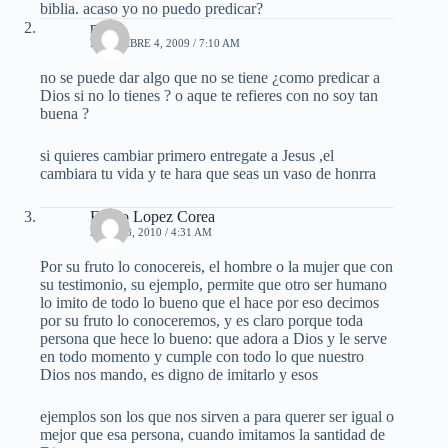
biblia. acaso yo no puedo predicar?
mael
DICIEMBRE 4, 2009 / 7:10 AM
no se puede dar algo que no se tiene ¿como predicar a
Dios si no lo tienes ? o aque te refieres con no soy tan
buena ?
si quieres cambiar primero entregate a Jesus ,el
cambiara tu vida y te hara que seas un vaso de honrra
Eliseo Lopez Corea
ABRIL 3, 2010 / 4:31 AM
Por su fruto lo conocereis, el hombre o la mujer que con
su testimonio, su ejemplo, permite que otro ser humano
lo imito de todo lo bueno que el hace por eso decimos
por su fruto lo conoceremos, y es claro porque toda
persona que hece lo bueno: que adora a Dios y le serve
en todo momento y cumple con todo lo que nuestro
Dios nos mando, es digno de imitarlo y esos
ejemplos son los que nos sirven a para querer ser igual o
mejor que esa persona, cuando imitamos la santidad de