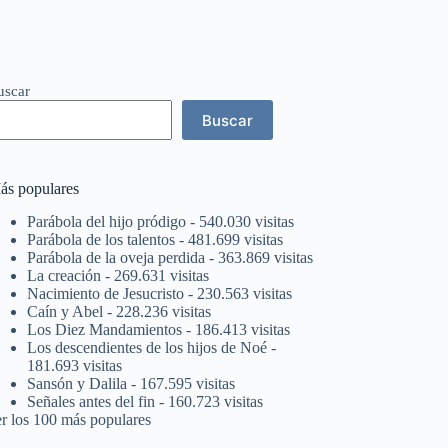
uscar
Buscar
ás populares
Parábola del hijo pródigo
- 540.030 visitas
Parábola de los talentos
- 481.699 visitas
Parábola de la oveja perdida
- 363.869 visitas
La creación
- 269.631 visitas
Nacimiento de Jesucristo
- 230.563 visitas
Caín y Abel
- 228.236 visitas
Los Diez Mandamientos
- 186.413 visitas
Los descendientes de los hijos de Noé
-
181.693 visitas
Sansón y Dalila
- 167.595 visitas
Señales antes del fin
- 160.723 visitas
er los 100 más populares