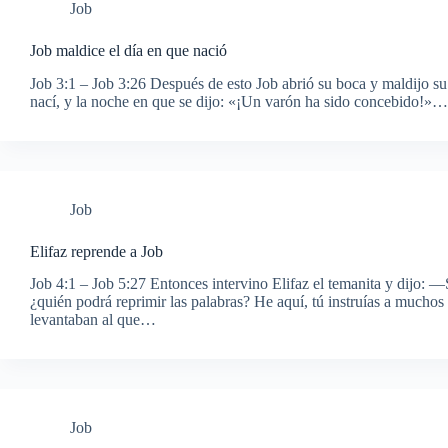
Job
Job maldice el día en que nació
Job 3:1 – Job 3:26 Después de esto Job abrió su boca y maldijo su
nací, y la noche en que se dijo: «¡Un varón ha sido concebido!»…
Job
Elifaz reprende a Job
Job 4:1 – Job 5:27 Entonces intervino Elifaz el temanita y dijo: —S
¿quién podrá reprimir las palabras? He aquí, tú instruías a muchos
levantaban al que…
Job