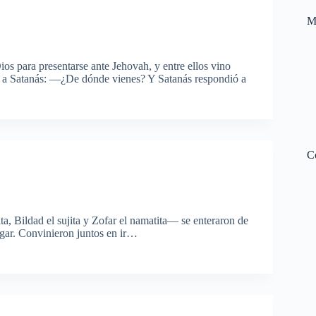
M
ios para presentarse ante Jehovah, y entre ellos vino
ó a Satanás: —¿De dónde vienes? Y Satanás respondió a
C
a, Bildad el sujita y Zofar el namatita— se enteraron de
ugar. Convinieron juntos en ir…