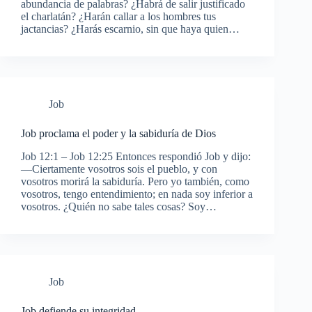
abundancia de palabras? ¿Habrá de salir justificado
el charlatán? ¿Harán callar a los hombres tus
jactancias? ¿Harás escarnio, sin que haya quien…
Job
Job proclama el poder y la sabiduría de Dios
Job 12:1 – Job 12:25 Entonces respondió Job y dijo:
—Ciertamente vosotros sois el pueblo, y con
vosotros morirá la sabiduría. Pero yo también, como
vosotros, tengo entendimiento; en nada soy inferior a
vosotros. ¿Quién no sabe tales cosas? Soy…
Job
Job defiende su integridad