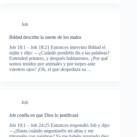
Job
Bildad describe la suerte de los malos
Job 18:1 – Job 18:21 Entonces intervino Bildad el
sujita y dijo: —¿Cuándo pondréis fin a las palabras?
Entended primero, y después hablaremos. ¿Por qué
somos tenidos por animales y por torpes ante
vuestros ojos? ¡Oh, el que despedaza su…
Job
Job confía en que Dios lo justificará
Job 19:1 – Job 24:25 Entonces respondió Job y dijo:
—¿Hasta cuándo angustiaréis mi alma y me
trituraréis con palabras? Ya me habéis injuriado diez