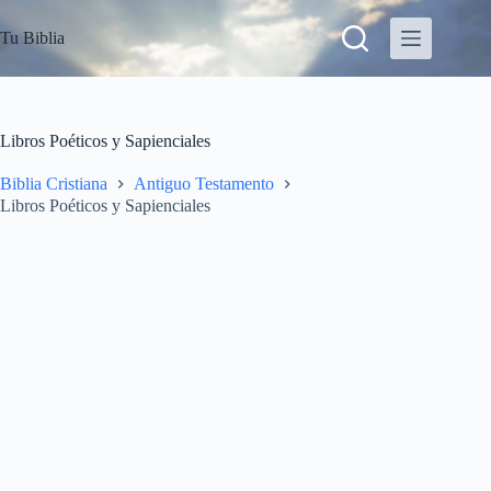
S
Tu Biblia
a
l
t
a
r
a
Libros Poéticos y Sapienciales
l
c
Biblia Cristiana
Antiguo Testamento
o
Libros Poéticos y Sapienciales
n
t
e
n
i
d
o